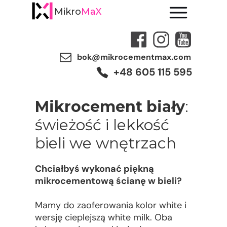
Mikro
MaX
bok@mikrocementmax.com
+48 605 115 595
Mikrocement biały
:
świeżość i lekkość
bieli we wnętrzach
Chciałbyś wykonać piękną
mikrocementową ścianę w bieli?
Mamy do zaoferowania kolor white i
wersję cieplejszą white milk. Oba