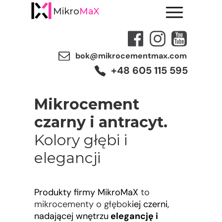
Mikro
MaX
bok@mikrocementmax.com
+48 605 115 595
Mikrocement
czarny i antracyt.
Kolory głębi i
elegancji
Produkty firmy MikroMaX
to
mikrocementy o głębok
iej czerni,
nadającej wnętrzu
elegancję i