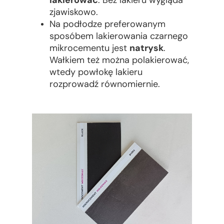
lakierować
. Bez lakieru wygląda
zjawiskowo.
Na podłodze preferowanym
sposóbem lakierowania czarnego
mikrocementu jest
natrysk
.
Wałkiem też można polakierować,
wtedy powłokę lakieru
rozprowadź równomiernie.